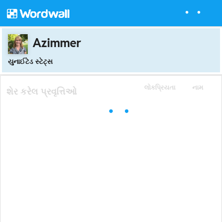
Azimmer
યુનાઈટેડ સ્ટેટ્સ
લોકપ્રિયતા
નામ
શેર કરેલ પ્રવૃત્તિઓ