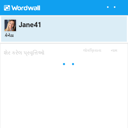
Jane41
કેનેડા
લોકપ્રિયતા
નામ
શેર કરેલ પ્રવૃત્તિઓ