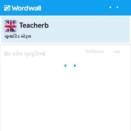
Teacherb
યુનાઈટેડ સ્ટેટ્સ
લોકપ્રિયતા
નામ
શેર કરેલ પ્રવૃત્તિઓ