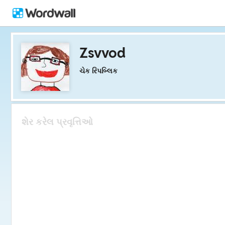
Zsvvod
ચેક રિપબ્લિક
શેર કરેલ પ્રવૃત્તિઓ