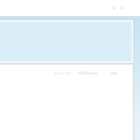
દ્દારા ક્રમ:
લોકપ્રિયતા
નામ