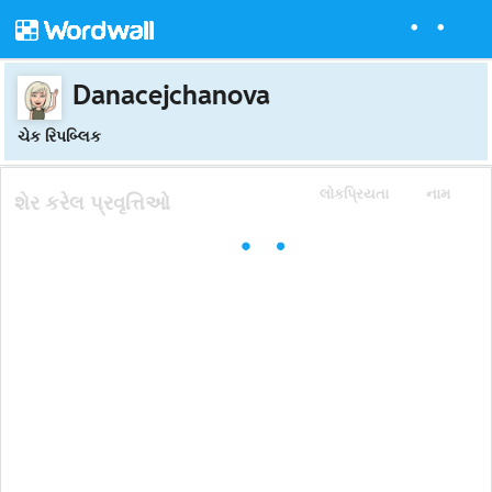
Danacejchanova
ચેક રિપબ્લિક
લોકપ્રિયતા
નામ
શેર કરેલ પ્રવૃત્તિઓ