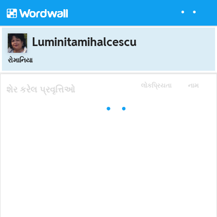
Luminitamihalcescu
રોમાનિયા
લોકપ્રિયતા
નામ
શેર કરેલ પ્રવૃત્તિઓ