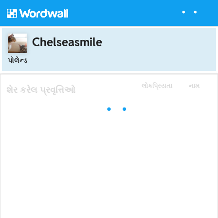
Chelseasmile
પોલેન્ડ
લોકપ્રિયતા
નામ
શેર કરેલ પ્રવૃત્તિઓ