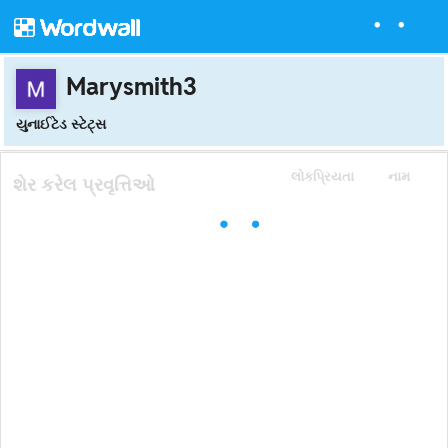
Marysmith3
યુનાઈટેડ સ્ટેટ્સ
લોકપ્રિયતા
નામ
શેર કરેલ પ્રવૃત્તિઓ