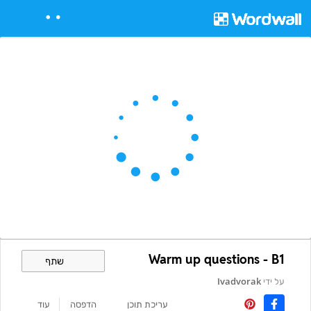
Warm up questions - B1
שתף
על ידי
Ivadvorak
עריכת תוכן
הדפסה
עוד