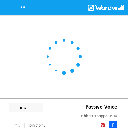
Passive Voice
שתף
על ידי
Hhhhttttpppp8
עריכת תוכן
עוד