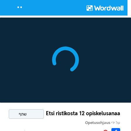
Etsi ristikosta 12 opiskelusanaa
שתף
על ידי
Opetusohjaus