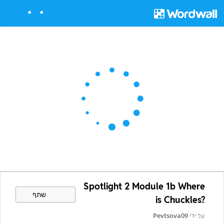
Spotlight 2 Module 1b Where
שתף
is Chuckles?
על ידי
Pevtsova09