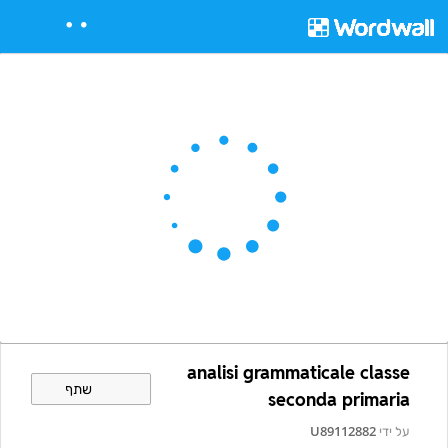
analisi grammaticale classe
שתף
seconda primaria
על ידי
U89112882