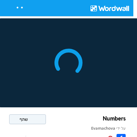
Numbers
שתף
על ידי
Evamachova