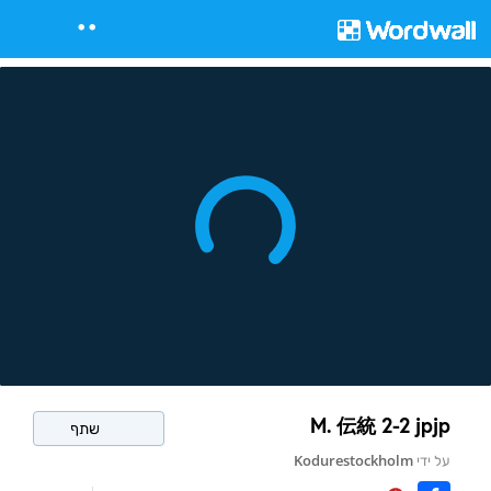
M. 伝統 2-2 jpjp
שתף
Kodurestockholm
על ידי