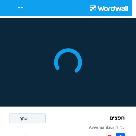
חפצים
שתף
על ידי
Avivimantzur