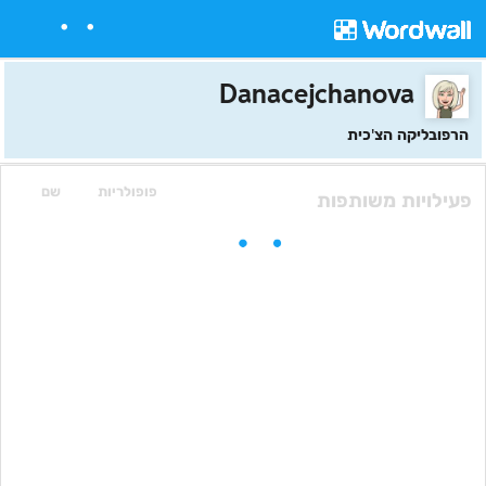
Danacejchanova
הרפובליקה הצ'כית
פופולריות
שם
פעילויות משותפות