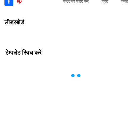
कंटेंट को एडिट करें
प्रिंट
एम्बेड
लीडरबोर्ड
टेम्पलेट स्विच करें