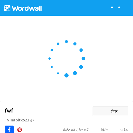
fwf
शेयर
Ninabitko23
द्वारा
कंटेंट को एडिट करें
प्रिंट
एम्बेड