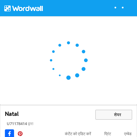
Natal
शेयर
U71178414
द्वारा
कंटेंट को एडिट करें
प्रिंट
एम्बेड