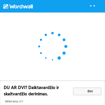
DU AR DVI? Daiktavardžio ir
शेयर
skaitvardžio derinimas.
Mikirena
द्वारा