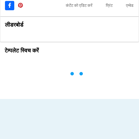
कंटेंट को एडिट करें
प्रिंट
एम्बेड
लीडरबोर्ड
टेम्पलेट स्विच करें