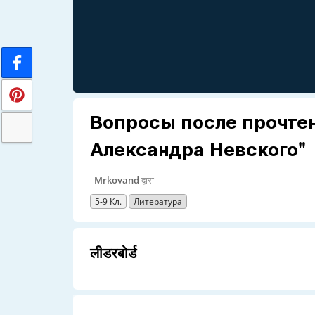
Вопросы после прочтен
Александра Невского"
Mrkovand
द्वारा
5-9 Кл.
Литература
लीडरबोर्ड