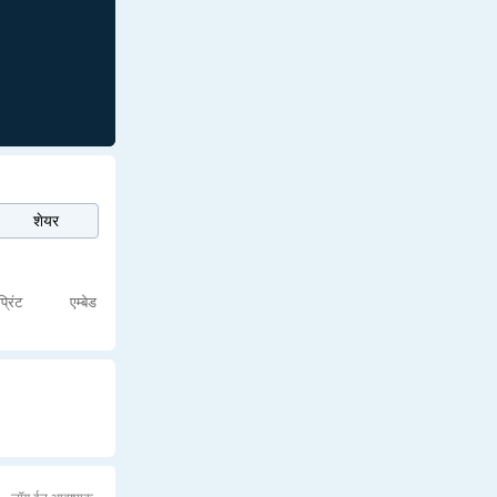
शेयर
प्रिंट
एम्बेड