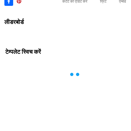
कंटेंट को एडिट करें
प्रिंट
एम्बेड
लीडरबोर्ड
टेम्पलेट स्विच करें