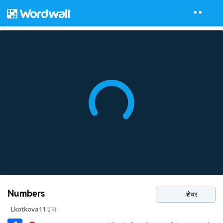
Numbers
शेयर
Lkotkova11
द्वारा