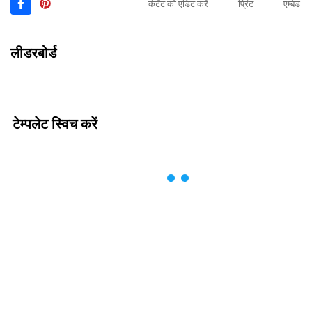
कंटेंट को एडिट करें
प्रिंट
एम्बेड
लीडरबोर्ड
टेम्पलेट स्विच करें