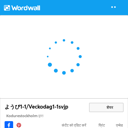
ようび1-1/Veckodag1-1svjp
शेयर
Kodurestockholm
द्वारा
कंटेंट को एडिट करें
प्रिंट
एम्बेड