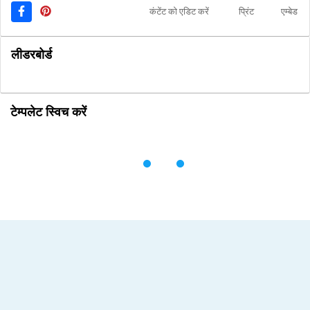
कंटेंट को एडिट करें
प्रिंट
एम्बेड
लीडरबोर्ड
टेम्पलेट स्विच करें