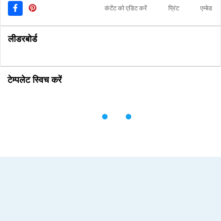
कंटेंट को एडिट करें
प्रिंट
एम्बेड
लीडरबोर्ड
टेम्पलेट स्विच करें