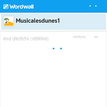
Musicalesdunes1
लोकप्रियता
नाम
शेयर्ड एक्टिविटीज (गतिविधियां)