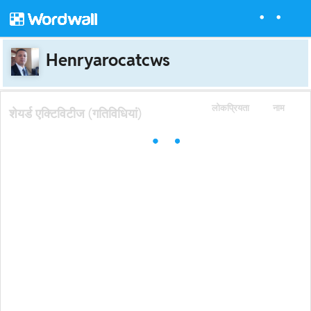
Henryarocatcws
लोकप्रियता
नाम
शेयर्ड एक्टिविटीज (गतिविधियां)