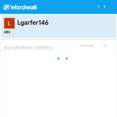
Lgarfer146
स्पेन
लोकप्रियता
नाम
शेयर्ड एक्टिविटीज (गतिविधियां)