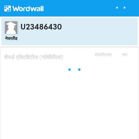
U23486430
नेघरलैंड
लोकप्रियता
नाम
शेयर्ड एक्टिविटीज (गतिविधियां)