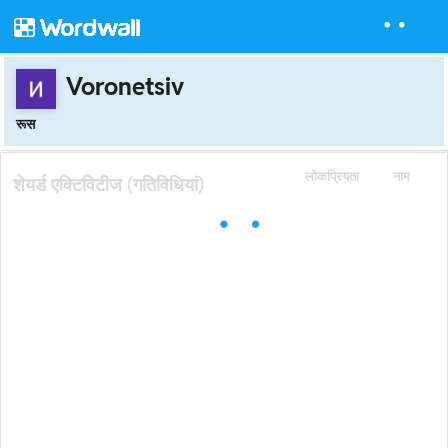
Voronetsiv
रूस
लोकप्रियता
नाम
शेयर्ड एक्टिविटीज (गतिविधियां)