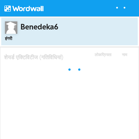
Benedeka6
हंगरी
लोकप्रियता
नाम
शेयर्ड एक्टिविटीज (गतिविधियां)