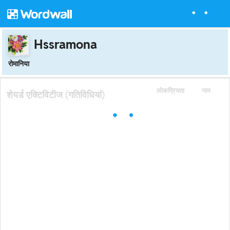
Hssramona
रोमानिया
लोकप्रियता
नाम
शेयर्ड एक्टिविटीज (गतिविधियां)