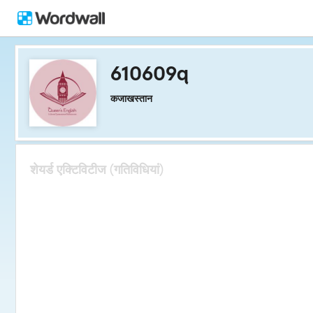
610609q
कजाखस्तान
शेयर्ड एक्टिविटीज (गतिविधियां)