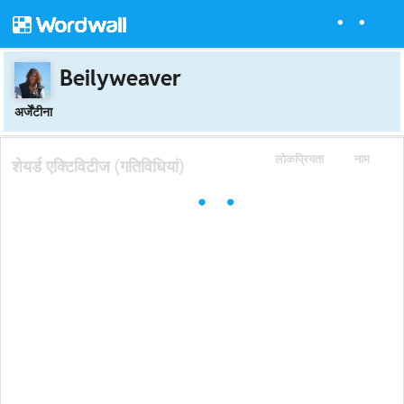
Beilyweaver
अर्जेंटीना
लोकप्रियता
नाम
शेयर्ड एक्टिविटीज (गतिविधियां)