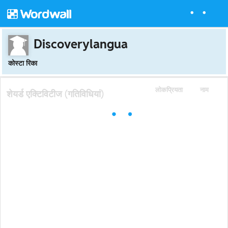
Discoverylangua
कोस्टा रिका
लोकप्रियता
नाम
शेयर्ड एक्टिविटीज (गतिविधियां)