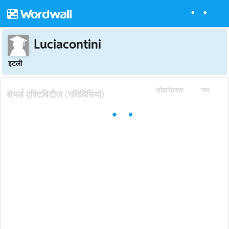
Luciacontini
इटली
लोकप्रियता
नाम
शेयर्ड एक्टिविटीज (गतिविधियां)