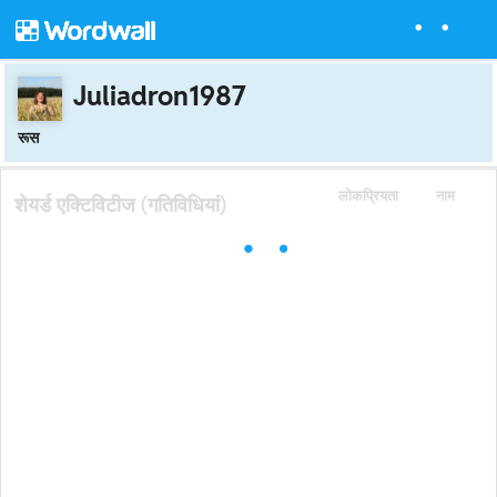
Juliadron1987
रूस
लोकप्रियता
नाम
शेयर्ड एक्टिविटीज (गतिविधियां)