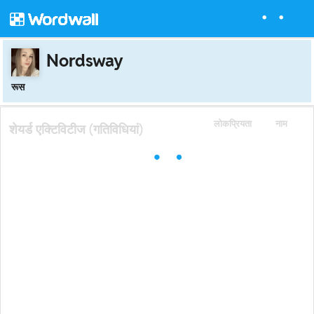
Nordsway
रूस
लोकप्रियता
नाम
शेयर्ड एक्टिविटीज (गतिविधियां)