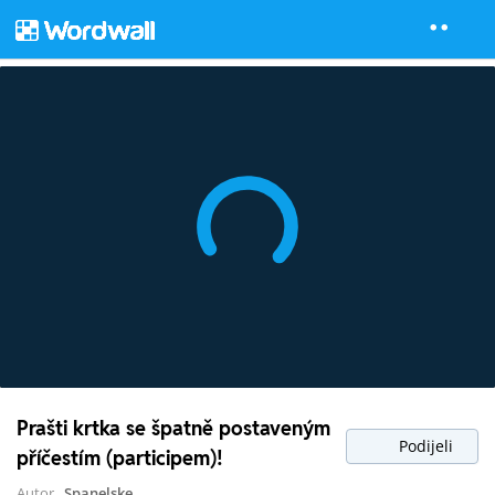
Prašti krtka se špatně postaveným
Podijeli
příčestím (participem)!
Autor
Spanelske