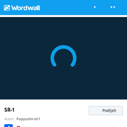
SR-1
Podijeli
Autor
Pappushruti1