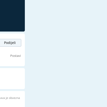
Podijeli
s
Postavi
java je obvezna