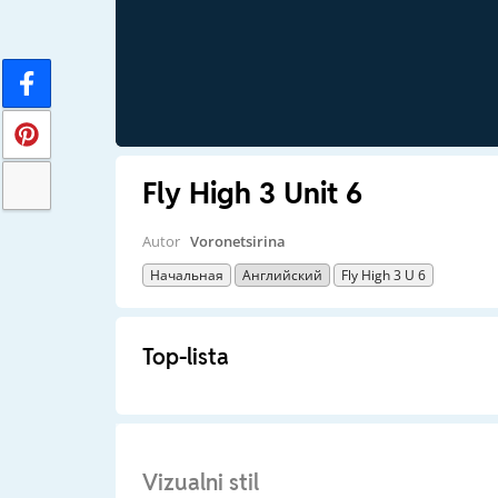
Fly High 3 Unit 6
Autor
Voronetsirina
Начальная
Английский
Fly High 3 U 6
Top-lista
Vizualni stil