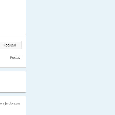
Podijeli
Postavi
java je obvezna