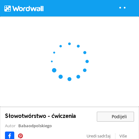
Słowotwórstwo - ćwiczenia
Podijeli
Autor
Babaodpolskiego
Uredi sadržaj
Više