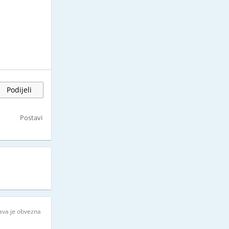
Podijeli
Postavi
java je obvezna