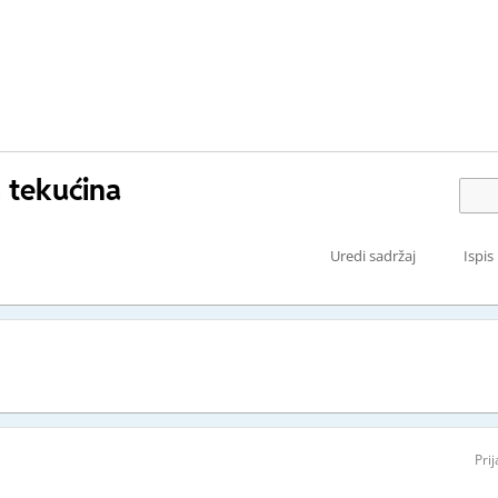
h tekućina
Uredi sadržaj
Ispis
Pri