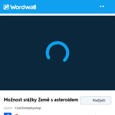
Možnost srážky Země s asteroidem
Podijeli
Autor
Czechstepbystep