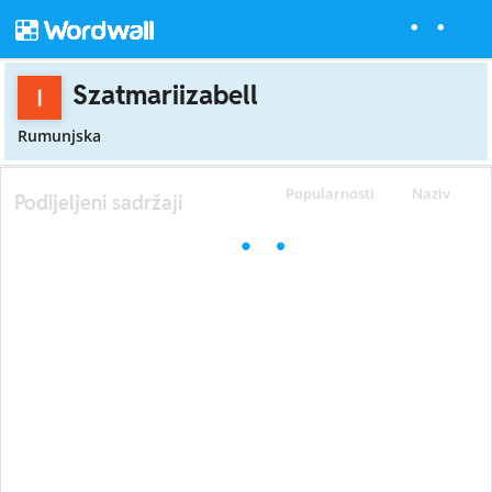
Szatmariizabell
Rumunjska
Popularnosti
Naziv
Podijeljeni sadržaji