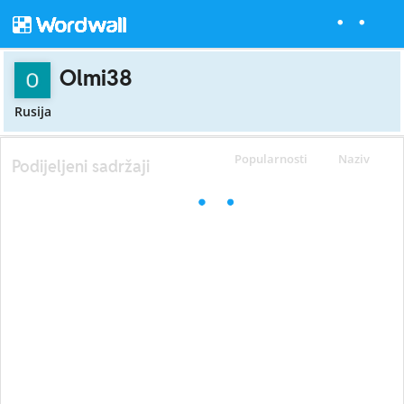
Olmi38
Rusija
Popularnosti
Naziv
Podijeljeni sadržaji