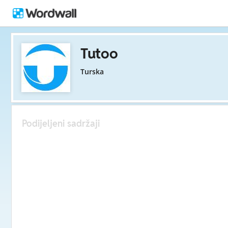
Tutoo
Turska
Podijeljeni sadržaji